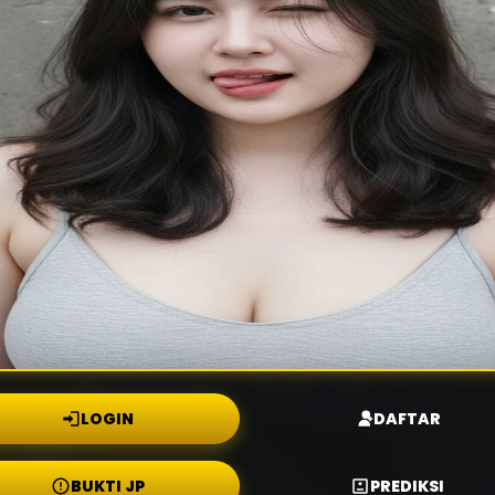
LOGIN
DAFTAR
BUKTI JP
PREDIKSI