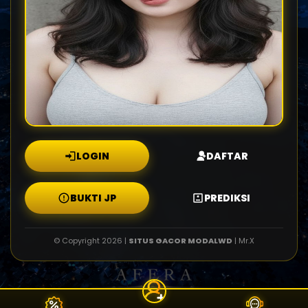
LOGIN
DAFTAR
BUKTI JP
PREDIKSI
© Copyright 2026 |
SITUS GACOR MODALWD
| Mr.X